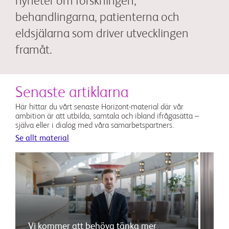
nyheter om forskningen,
behandlingarna, patienterna och
eldsjälarna som driver utvecklingen
framåt.
Senaste artiklarna
Här hittar du vårt senaste Horizont-material där vår
ambition är att utbilda, samtala och ibland ifrågasätta –
själva eller i dialog med våra samarbetspartners.
Se allt material
Vi kommer att behöva tänka mer
Inno