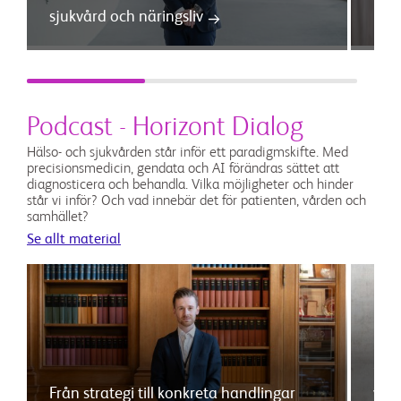
sjukvård och näringsliv
häl
Podcast - Horizont Dialog
Hälso- och sjukvården står inför ett paradigmskifte. Med
precisionsmedicin, gendata och AI förändras sättet att
diagnosticera och behandla. Vilka möjligheter och hinder
står vi inför? Och vad innebär det för patienten, vården och
samhället?
Se allt material
Sam
Från strategi till konkreta handlingar
vår