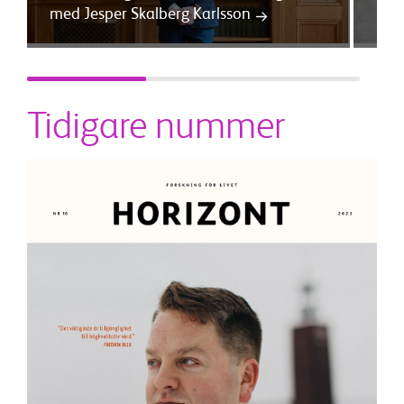
med Jesper Skalberg Karlsson
Jan
Tidigare nummer