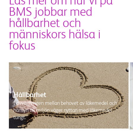
Läs mer om hur vi på
BMS jobbar med
hållbarhet och
människors hälsa i
fokus
Hållbarhet
I avvägningen mellan behovet av läkemedel och
hänsyn till miljön väger nyttan med läkemedel
tungt.